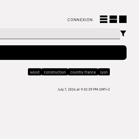
CONNEXION
wood
construction
country-france
lyon
July 7, 2026 at 9:02:39 PM GMT+2