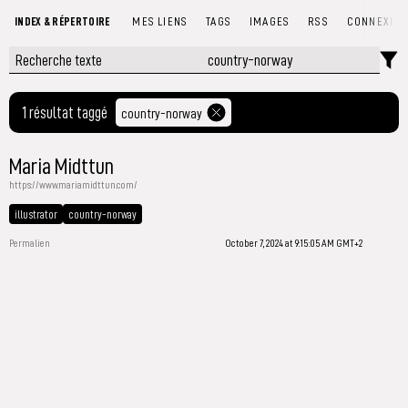
INDEX & RÉPERTOIRE
MES LIENS
TAGS
IMAGES
RSS
CONNEXIO
1 résultat taggé
country-norway
Maria Midttun
https://www.mariamidttun.com/
illustrator
country-norway
Permalien
October 7, 2024 at 9:15:05 AM GMT+2