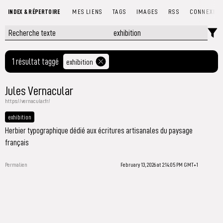
INDEX & RÉPERTOIRE
MES LIENS
TAGS
IMAGES
RSS
CONNEXIO
1 résultat taggé
exhibition
Jules Vernacular
https://vernacular.fr/
exhibition
Herbier typographique dédié aux écritures artisanales du paysage
français
Permalien
February 13, 2026 at 2:14:05 PM GMT+1