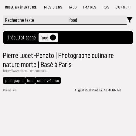
INDEX & RÉPERTOIRE
MES LIENS
TAGS
IMAGES
RSS
CONNEXIO
1 résultat taggé
food
Pierre Lucet-Penato | Photographe culinaire
nature morte | Basé à Paris
https://www.pierrelucetpenato.fr/
photographe
food
country-france
Permalien
August 25, 2025 at 3:43:40 PM GMT+2