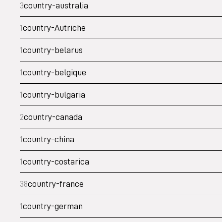
3
country-australia
1
country-Autriche
1
country-belarus
1
country-belgique
1
country-bulgaria
2
country-canada
1
country-china
1
country-costarica
38
country-france
1
country-german