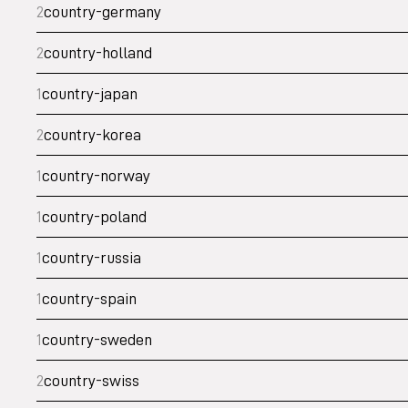
2
country-germany
2
country-holland
1
country-japan
2
country-korea
1
country-norway
1
country-poland
1
country-russia
1
country-spain
1
country-sweden
2
country-swiss