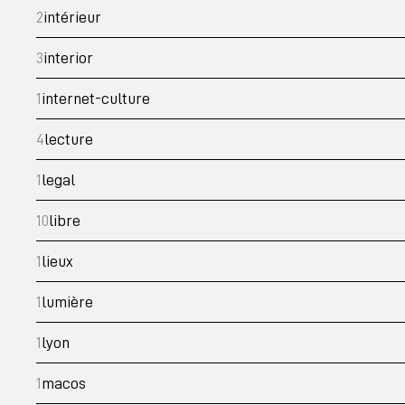
2
intérieur
3
interior
1
internet-culture
4
lecture
1
legal
10
libre
1
lieux
1
lumière
1
lyon
1
macos