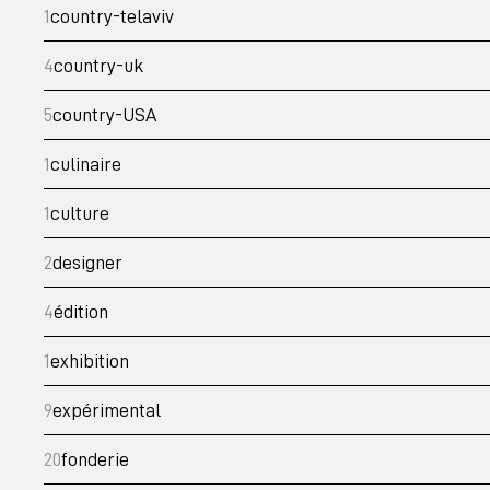
1
country-telaviv
4
country-uk
5
country-USA
1
culinaire
1
culture
2
designer
4
édition
1
exhibition
9
expérimental
20
fonderie