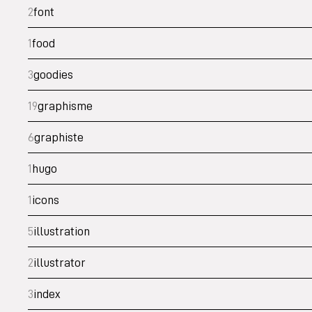
2
font
1
food
3
goodies
19
graphisme
6
graphiste
1
hugo
1
icons
5
illustration
2
illustrator
3
index