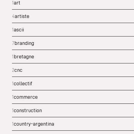
1
art
4
artiste
1
ascii
7
branding
1
bretagne
2
cnc
1
collectif
1
commerce
1
construction
1
country-argentina