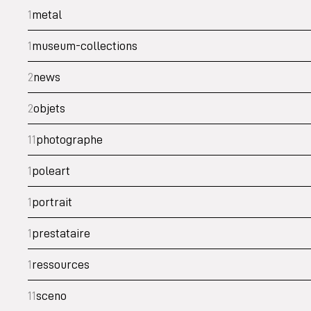
1
metal
1
museum-collections
2
news
2
objets
11
photographe
1
poleart
1
portrait
1
prestataire
1
ressources
11
sceno