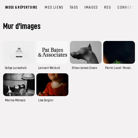
INDEX & RÉPERTOIRE
MES LIENS
TAGS
IMAGES
RSS
CONNEXIO
Mur d'images
Sofiya Loriashvili
Lennart Weibull
Ethan James Green
Pierre Lucet-Penato | Photographe culinaire nature morte | Basé à Paris
Marina Mónaco
Lisa Sorgini