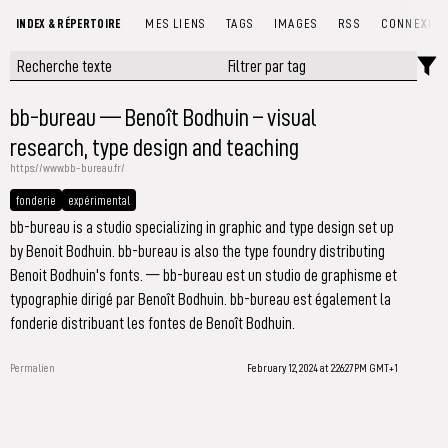
INDEX & RÉPERTOIRE
MES LIENS
TAGS
IMAGES
RSS
CONNEXIO
bb-bureau — Benoît Bodhuin – visual
research, type design and teaching
https://www.bb-bureau.fr/
fonderie
expérimental
bb-bureau is a studio specializing in graphic and type design set up
by Benoit Bodhuin. bb-bureau is also the type foundry distributing
Benoit Bodhuin's fonts. — bb-bureau est un studio de graphisme et
typographie dirigé par Benoît Bodhuin. bb-bureau est également la
fonderie distribuant les fontes de Benoît Bodhuin.
Permalien
February 12, 2024 at 2:26:27 PM GMT+1