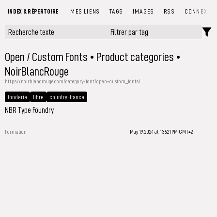
INDEX & RÉPERTOIRE
MES LIENS
TAGS
IMAGES
RSS
CONNEXIO
Open / Custom Fonts • Product categories •
NoirBlancRouge
https://noirblancrouge.com/category-font/open-custom_fonts/
fonderie
libre
country-france
NBR Type Foundry
Permalien
May 19, 2024 at 1:36:21 PM GMT+2