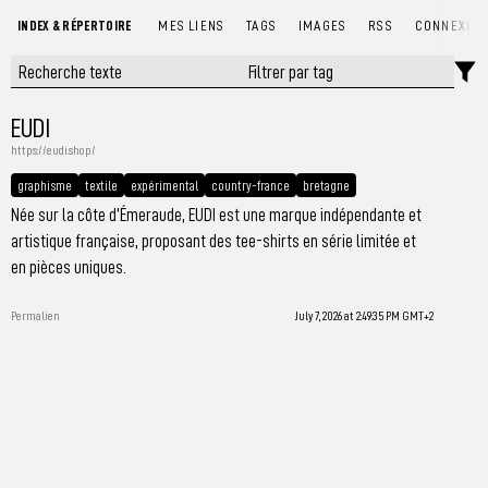
INDEX & RÉPERTOIRE
MES LIENS
TAGS
IMAGES
RSS
CONNEXIO
EUDI
https://eudi.shop/
graphisme
textile
expérimental
country-france
bretagne
Née sur la côte d’Émeraude, EUDI est une marque indépendante et
artistique française, proposant des tee-shirts en série limitée et
en pièces uniques.
Permalien
July 7, 2026 at 2:49:35 PM GMT+2